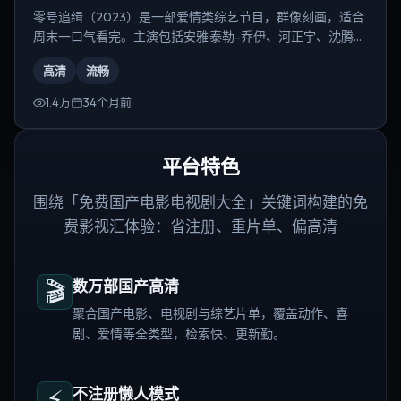
零号追缉（2023）是一部爱情类综艺节目，群像刻画，适合
周末一口气看完。主演包括安雅·泰勒-乔伊、河正宇、沈腾
等，导演为韦斯·安德森。
高清
流畅
1.4万
34个月前
平台特色
围绕「免费国产电影电视剧大全」关键词构建的免
费影视汇体验：省注册、重片单、偏高清
🎬
数万部国产高清
聚合国产电影、电视剧与综艺片单，覆盖动作、喜
剧、爱情等全类型，检索快、更新勤。
⚡
不注册懒人模式