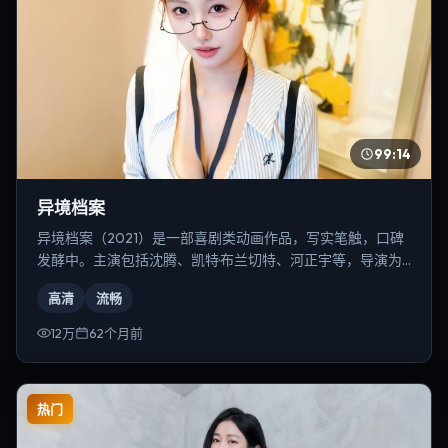
99:14
异境档案
异境档案（2021）是一部喜剧类动画作品，写实笔触，口碑
发酵中。主演包括沈腾、凯特·布兰切特、河正宇等，导演为
陈凯歌。
高清
流畅
12万
62个月前
热门