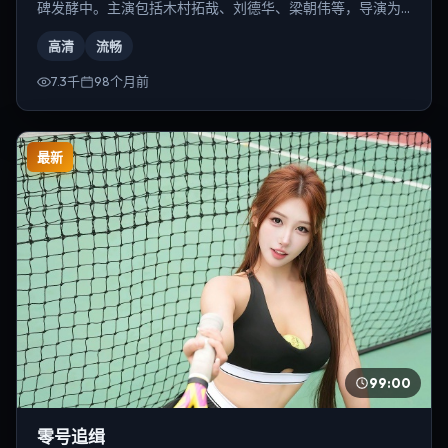
碑发酵中。主演包括木村拓哉、刘德华、梁朝伟等，导演为
郭帆。
高清
流畅
7.3千
98个月前
最新
99:00
零号追缉