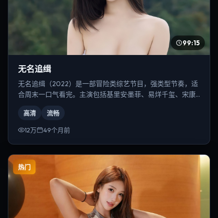
99:15
无名追缉
无名追缉（2022）是一部冒险类综艺节目，强类型节奏，适
合周末一口气看完。主演包括基里安·墨菲、易烊千玺、宋康
昊等，导演为张艺谋。
高清
流畅
12万
49个月前
热门