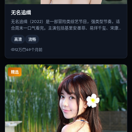
无名追缉
无名追缉（2022）是一部冒险类综艺节目，强类型节奏，适
合周末一口气看完。主演包括基里安·墨菲、易烊千玺、宋康
昊等，导演为张艺谋。
高清
流畅
12万
49个月前
精选