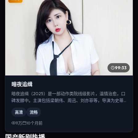
99:33
暗夜追缉
暗夜追缉（2025）是一部动作类院线级影片，温情治愈，口
碑发酵中。主演包括梁朝伟、周迅、刘亦菲等，导演为史蒂
文·斯皮尔伯格。
高清
流畅
11万
10个月前
国产新剧热播