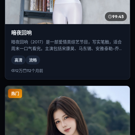
99:45
暗夜回响
暗夜回响（2017）是一部爱情类综艺节目，写实笔触，适合
周末一口气看完。主演包括宋康昊、马东锡、安雅·泰勒-乔伊
等，导演为林超贤。
高清
流畅
12万
112个月前
热门