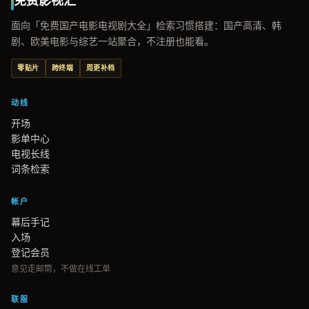
免费影视汇
面向「免费国产电影电视剧大全」检索习惯搭建：国产高清、韩
剧、欧美电影与综艺一站聚合，不注册也能看。
零贴片
跨终端
周更补档
动线
开场
影单中心
电视长线
词条检索
帐户
幕后手记
入场
登记会员
意见走邮筒，不做在线工单
联服