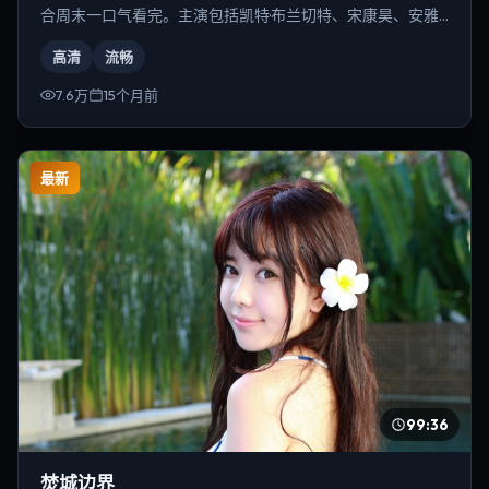
合周末一口气看完。主演包括凯特·布兰切特、宋康昊、安雅·
泰勒-乔伊等，导演为史蒂文·斯皮尔伯格。
高清
流畅
7.6万
15个月前
最新
99:36
焚城边界