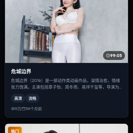
99:05
危城边界
危城边界（2016）是一部动作类动画作品，温情治愈，情绪
张力饱满。主演包括章子怡、周冬雨、易烊千玺等，导演为
郭帆。
高清
流畅
11万
119个月前
热门