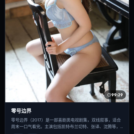
99:29
零号边界
零号边界（2017）是一部喜剧类电视剧集，双线叙事，适合
周末一口气看完。主演包括凯特·布兰切特、张译、沈腾等，
导演为林超贤。