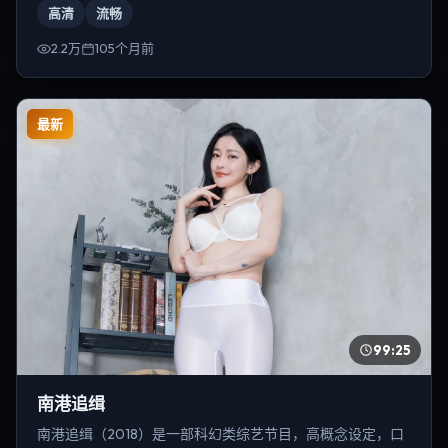
高清
流畅
2.2万
105个月前
最新
99:25
南港追缉
南港追缉（2018）是一部科幻类综艺节目，高概念设定，口