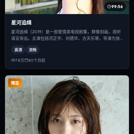
99:56
星河追缉
星河追缉（2019）是一部爱情类电视剧集，群像刻画，视听
语言突出。主演包括河正宇、刘德华、古天乐等，导演为张
艺谋。
高清
流畅
7.8万
80个月前
精选