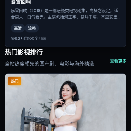
暴雪回响
暴雪回响（2018）是一部悬疑类电视剧集，高概念设定，适
合周末一口气看完。主演包括河正宇、易烊千玺、基里安·墨
菲等，导演为奉俊昊。
高清
流畅
8.2万
100个月前
热门影视排行
查看更多
全站热度领先的国产剧、电影与海外精选
热门